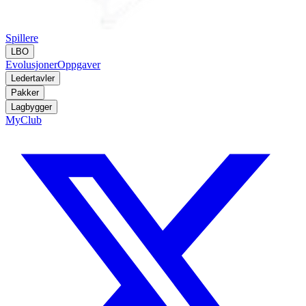
Spillere
LBO
Evolusjoner
Oppgaver
Ledertavler
Pakker
Lagbygger
MyClub