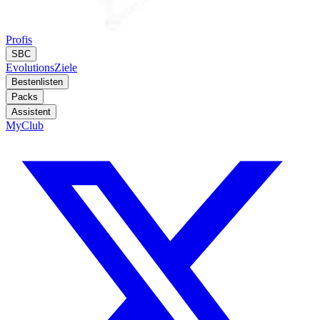
Profis
SBC
Evolutions
Ziele
Bestenlisten
Packs
Assistent
MyClub