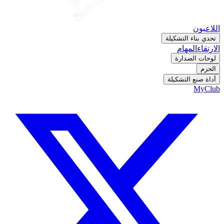
اللاعبون
تحدي بناء التشكيلة
الارتقاء
المهام
لوحات الصدارة
الحزم
أداة صنع التشكيلة
MyClub