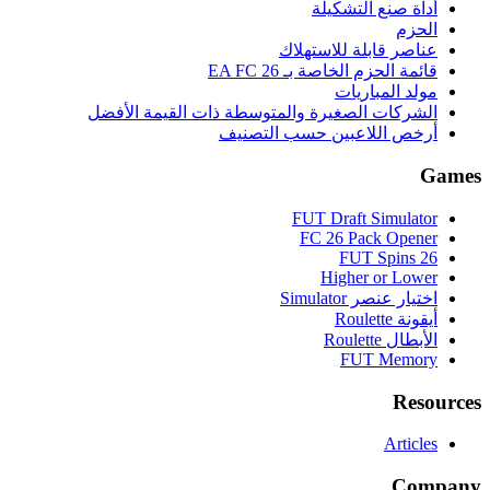
أداة صنع التشكيلة
الحزم
عناصر قابلة للاستهلاك
قائمة الحزم الخاصة بـ EA FC 26
مولد المباريات
الشركات الصغيرة والمتوسطة ذات القيمة الأفضل
أرخص اللاعبين حسب التصنيف
Games
FUT Draft Simulator
FC 26 Pack Opener
FUT Spins 26
Higher or Lower
اختيار عنصر Simulator
أيقونة Roulette
الأبطال Roulette
FUT Memory
Resources
Articles
Company