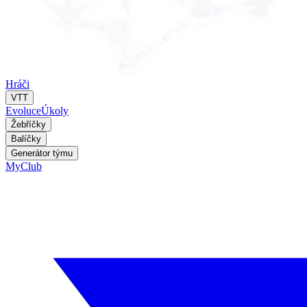
Hráči
VTT
Evoluce
Úkoly
Žebříčky
Balíčky
Generátor týmu
MyClub