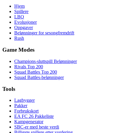
Hjem
Spillere
LBO
Evolusjoner
Oppgaver
Belønninger for sesongfremdrift
Rush
Game Modes
Champions-sluttspill Belønninger
Rivals Top 200
Squad Battles Top 200
Squad Battles-belønninger
Tools
Lagbygger
Pakker
Forbrukskort
EA FC 26 Pakkeliste
Kampgenerator
SBC-er med beste verdi
Billigste spillere etter vurdering