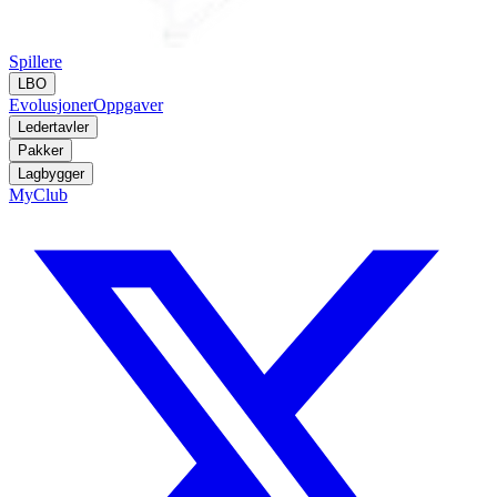
Spillere
LBO
Evolusjoner
Oppgaver
Ledertavler
Pakker
Lagbygger
MyClub