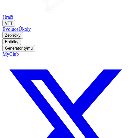
Hráči
VTT
Evoluce
Úkoly
Žebříčky
Balíčky
Generátor týmu
MyClub