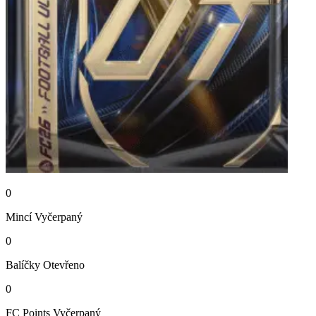
0
Mincí
Vyčerpaný
0
Balíčky
Otevřeno
0
FC Points
Vyčerpaný