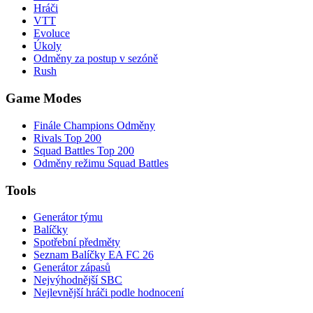
Hráči
VTT
Evoluce
Úkoly
Odměny za postup v sezóně
Rush
Game Modes
Finále Champions Odměny
Rivals Top 200
Squad Battles Top 200
Odměny režimu Squad Battles
Tools
Generátor týmu
Balíčky
Spotřební předměty
Seznam Balíčky EA FC 26
Generátor zápasů
Nejvýhodnější SBC
Nejlevnější hráči podle hodnocení