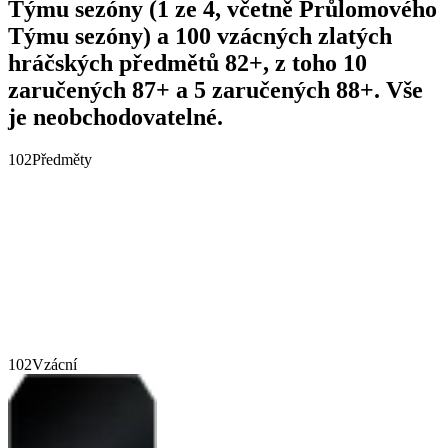
Týmu sezóny (1 ze 4, včetně Průlomového
Týmu sezóny) a 100 vzácných zlatých
hráčských předmětů 82+, z toho 10
zaručených 87+ a 5 zaručených 88+. Vše
je neobchodovatelné.
102
Předměty
102
Vzácní