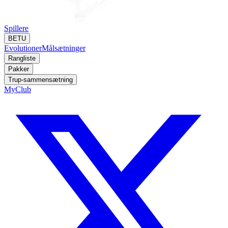
Spillere
BETU
Evolutioner
Målsætninger
Rangliste
Pakker
Trup-sammensætning
MyClub