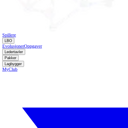
Spillere
LBO
Evolusjoner
Oppgaver
Ledertavler
Pakker
Lagbygger
MyClub