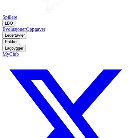
Spillere
LBO
Evolusjoner
Oppgaver
Ledertavler
Pakker
Lagbygger
MyClub