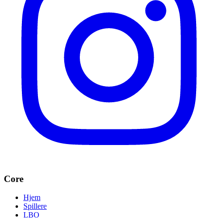
Core
Hjem
Spillere
LBO