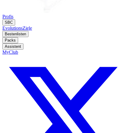
Profis
SBC
Evolutions
Ziele
Bestenlisten
Packs
Assistent
MyClub