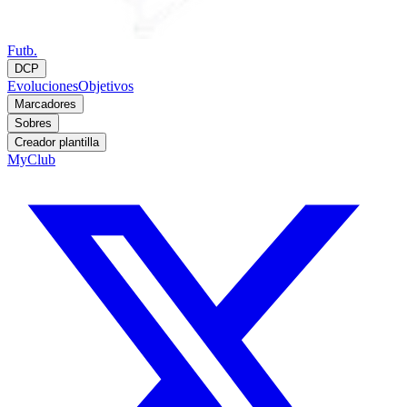
Futb.
DCP
Evoluciones
Objetivos
Marcadores
Sobres
Creador plantilla
MyClub