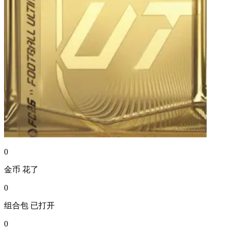
0
金币
花了
0
组合包
已打开
0