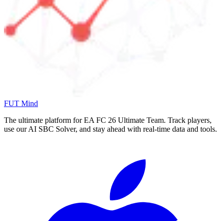
FUT Mind
The ultimate platform for EA FC
26
Ultimate Team. Track players,
use our AI SBC Solver, and stay ahead with real-time data and tools.