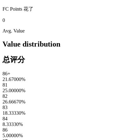
FC Points
花了
0
Avg. Value
Value distribution
总评分
86+
21.67000
%
81
25.00000
%
82
26.66670
%
83
18.33330
%
84
8.33330
%
86
5.00000
%