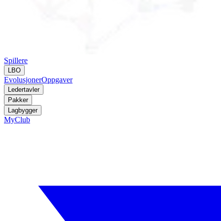
Spillere
LBO
Evolusjoner
Oppgaver
Ledertavler
Pakker
Lagbygger
MyClub