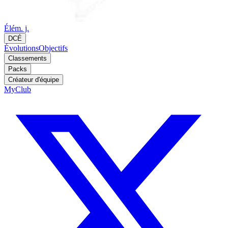
Élém. j.
DCÉ
Évolutions
Objectifs
Classements
Packs
Créateur d'équipe
MyClub