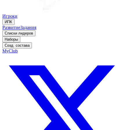
Игроки
ИПК
Развитие
Задания
Списки лидеров
Наборы
Созд. состава
MyClub