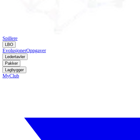
Spillere
LBO
Evolusjoner
Oppgaver
Ledertavler
Pakker
Lagbygger
MyClub