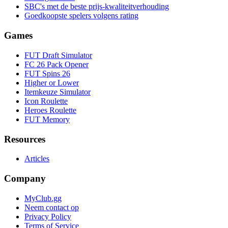
SBC's met de beste prijs-kwaliteitverhouding
Goedkoopste spelers volgens rating
Games
FUT Draft Simulator
FC 26 Pack Opener
FUT Spins 26
Higher or Lower
Itemkeuze Simulator
Icon Roulette
Heroes Roulette
FUT Memory
Resources
Articles
Company
MyClub.gg
Neem contact op
Privacy Policy
Terms of Service