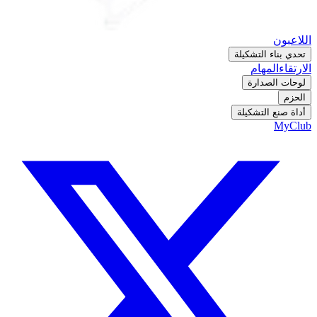
اللاعبون
تحدي بناء التشكيلة
الارتقاء
المهام
لوحات الصدارة
الحزم
أداة صنع التشكيلة
MyClub