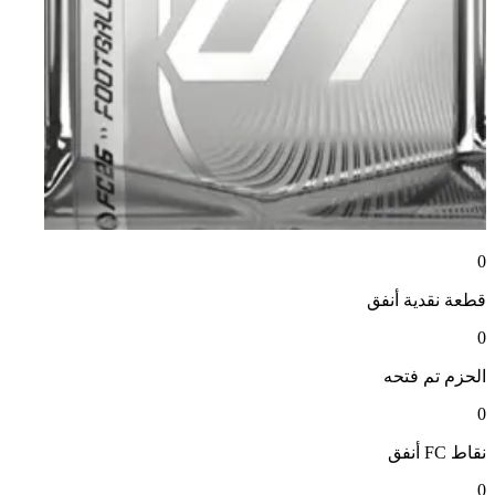
0
قطعة نقدية
أنفق
0
الحزم
تم فتحه
0
نقاط FC
أنفق
0