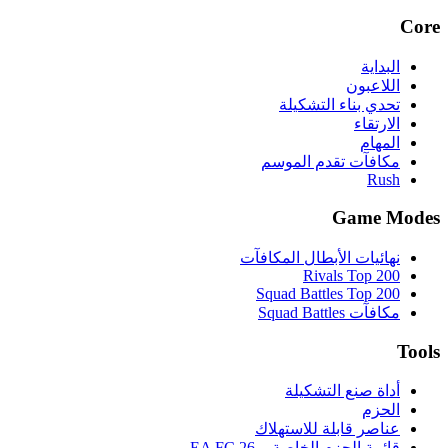
Core
البداية
اللاعبون
تحدي بناء التشكيلة
الارتقاء
المهام
مكافآت تقدم الموسم
Rush
Game Modes
نهائيات الأبطال المكافآت
Rivals Top 200
Squad Battles Top 200
مكافآت Squad Battles
Tools
أداة صنع التشكيلة
الحزم
عناصر قابلة للاستهلاك
قائمة الحزم الخاصة بـ EA FC 26