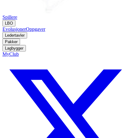
Spillere
LBO
Evolusjoner
Oppgaver
Ledertavler
Pakker
Lagbygger
MyClub