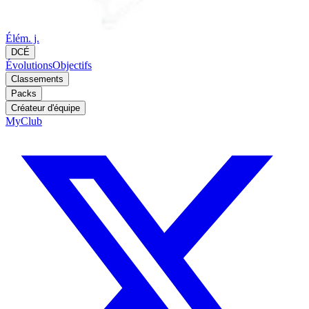
Élém. j.
DCÉ
Évolutions
Objectifs
Classements
Packs
Créateur d'équipe
MyClub