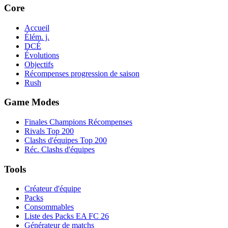
Core
Accueil
Élém. j.
DCÉ
Évolutions
Objectifs
Récompenses progression de saison
Rush
Game Modes
Finales Champions Récompenses
Rivals Top 200
Clashs d'équipes Top 200
Réc. Clashs d'équipes
Tools
Créateur d'équipe
Packs
Consommables
Liste des Packs EA FC 26
Générateur de matchs