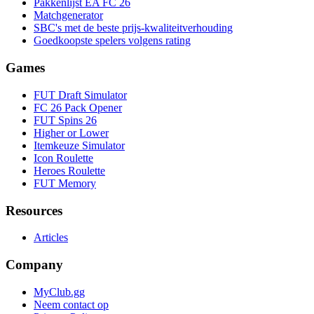
Pakkenlijst EA FC 26
Matchgenerator
SBC's met de beste prijs-kwaliteitverhouding
Goedkoopste spelers volgens rating
Games
FUT Draft Simulator
FC 26 Pack Opener
FUT Spins 26
Higher or Lower
Itemkeuze Simulator
Icon Roulette
Heroes Roulette
FUT Memory
Resources
Articles
Company
MyClub.gg
Neem contact op