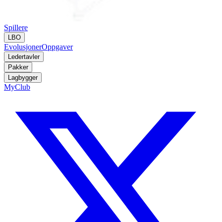
Spillere
LBO
Evolusjoner
Oppgaver
Ledertavler
Pakker
Lagbygger
MyClub