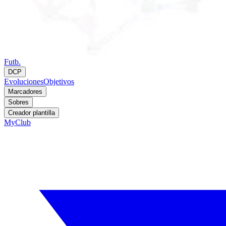
Futb.
DCP
Evoluciones
Objetivos
Marcadores
Sobres
Creador plantilla
MyClub