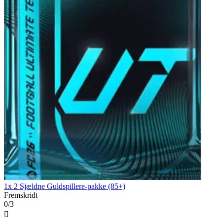
1x 2 Sjældne Guldspillere-pakke (85+)
Fremskridt
0/3
