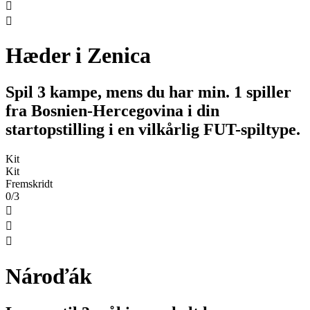


Hæder i Zenica
Spil 3 kampe, mens du har min. 1 spiller
fra Bosnien-Hercegovina i din
startopstilling i en vilkårlig FUT-spiltype.
Kit
Kit
Fremskridt
0/3



Nároďák