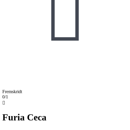

Fremskridt
0/1

Furia Ceca