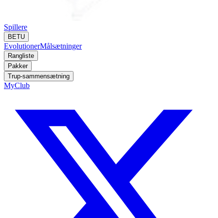
Spillere
BETU
Evolutioner
Målsætninger
Rangliste
Pakker
Trup-sammensætning
MyClub