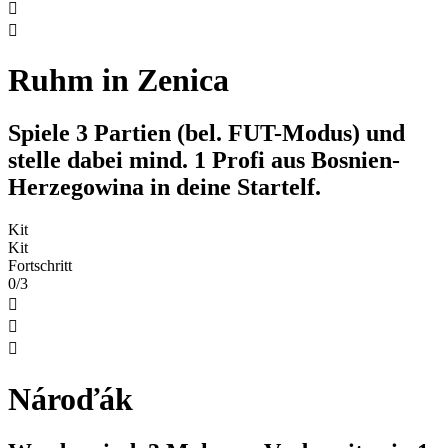


Ruhm in Zenica
Spiele 3 Partien (bel. FUT-Modus) und
stelle dabei mind. 1 Profi aus Bosnien-
Herzegowina in deine Startelf.
Kit
Kit
Fortschritt
0/3



Nároďák