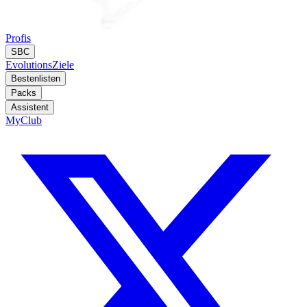
Profis
SBC
Evolutions
Ziele
Bestenlisten
Packs
Assistent
MyClub