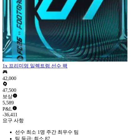
1x 프리미엄 일렉트럼 선수 팩
42,000
47,500
보상
5,589
P&L
-36,411
요구 사항
선수 최소 1명 주간 최우수 팀
팀 등급: 최소 87