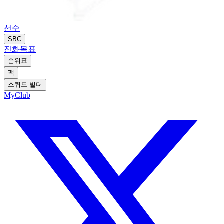
선수
SBC
진화
목표
순위표
팩
스쿼드 빌더
MyClub