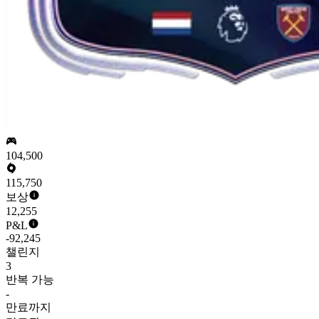
104,500
115,750
보상
12,255
P&L
-92,245
챌린지
3
반복 가능
-
만료까지