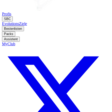
Profis
SBC
Evolutions
Ziele
Bestenlisten
Packs
Assistent
MyClub