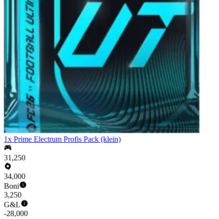
1x Prime Electrum Profis Pack (klein)
31,250
34,000
Boni
3,250
G&L
-28,000