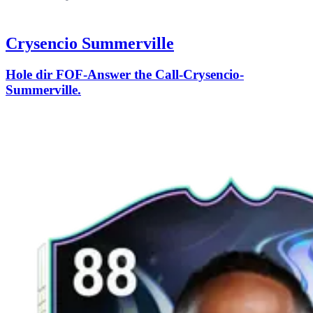
Crysencio Summerville
Hole dir FOF-Answer the Call-Crysencio-
Summerville.