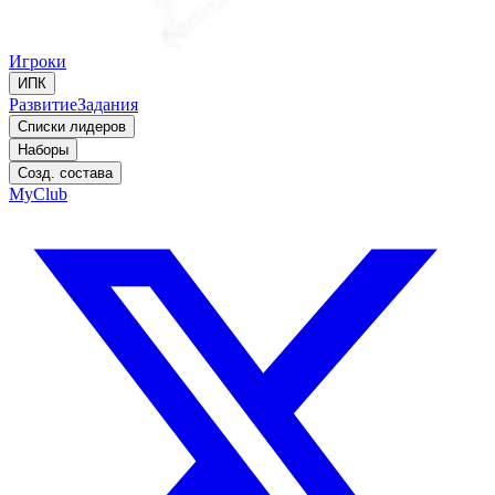
Игроки
ИПК
Развитие
Задания
Списки лидеров
Наборы
Созд. состава
MyClub