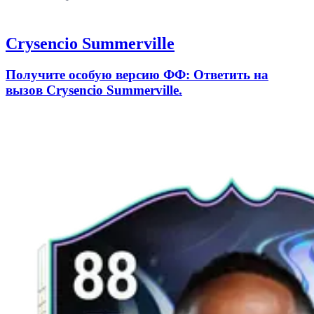
Crysencio Summerville
Получите особую версию ФФ: Ответить на
вызов Crysencio Summerville.