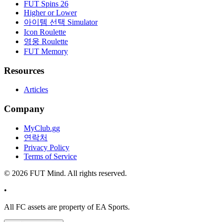
FUT Spins 26
Higher or Lower
아이템 선택 Simulator
Icon Roulette
영웅 Roulette
FUT Memory
Resources
Articles
Company
MyClub.gg
연락처
Privacy Policy
Terms of Service
©
2026
FUT Mind. All rights reserved.
•
All
FC
assets are property of EA Sports.