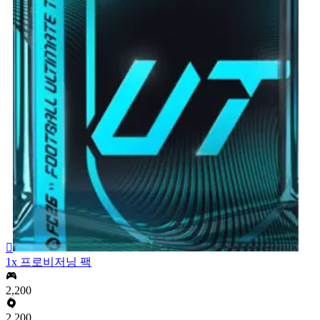

1x 프로비저닝 팩
2,200
2,200