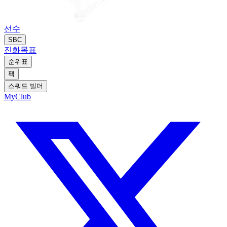
선수
SBC
진화
목표
순위표
팩
스쿼드 빌더
MyClub