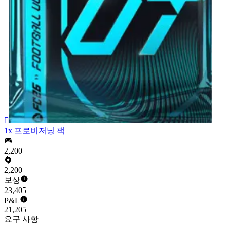

1x 프로비저닝 팩
2,200
2,200
보상
23,405
P&L
21,205
요구 사항