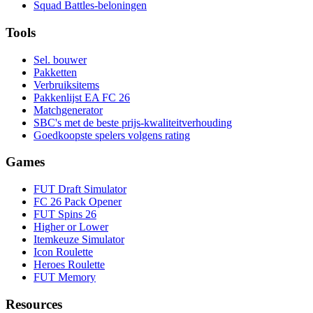
Squad Battles-beloningen
Tools
Sel. bouwer
Pakketten
Verbruiksitems
Pakkenlijst EA FC 26
Matchgenerator
SBC's met de beste prijs-kwaliteitverhouding
Goedkoopste spelers volgens rating
Games
FUT Draft Simulator
FC 26 Pack Opener
FUT Spins 26
Higher or Lower
Itemkeuze Simulator
Icon Roulette
Heroes Roulette
FUT Memory
Resources