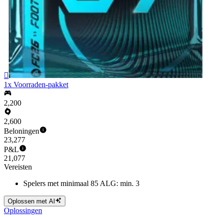

1x Voorraden-pakket
2,200
2,600
Beloningen
23,277
P&L
21,077
Vereisten
Spelers met minimaal 85 ALG: min. 3
Oplossen met AI
Oplossingen