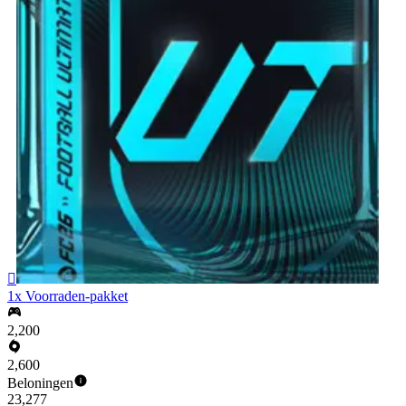

1x Voorraden-pakket
2,200
2,600
Beloningen
23,277