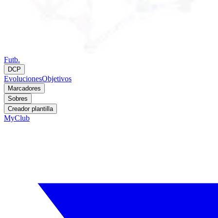
Futb.
DCP
Evoluciones
Objetivos
Marcadores
Sobres
Creador plantilla
MyClub