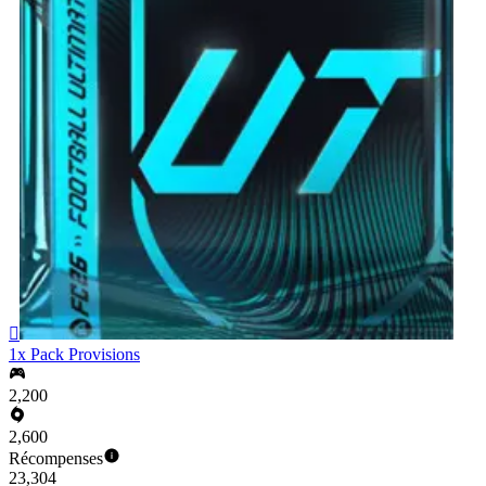

1x Pack Provisions
2,200
2,600
Récompenses
23,304