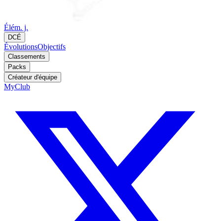
Élém. j.
DCÉ
Évolutions
Objectifs
Classements
Packs
Créateur d'équipe
MyClub