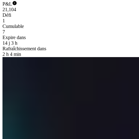
P&L
21,104
Défi
1
Cumulable
7
Expire dans
14 j 3 h
Rafraîchissement dans
2 h 4 min