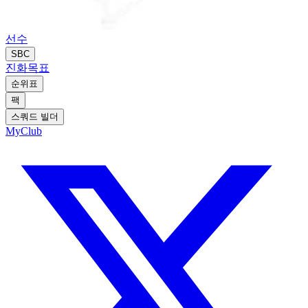
선수
SBC
진화
목표
순위표
팩
스쿼드 빌더
MyClub