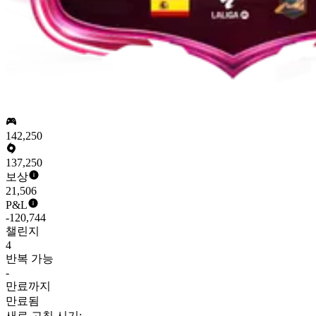
142,250
137,250
보상
21,506
P&L
-120,744
챌린지
4
반복 가능
-
만료까지
만료됨
새로 고침 시기: