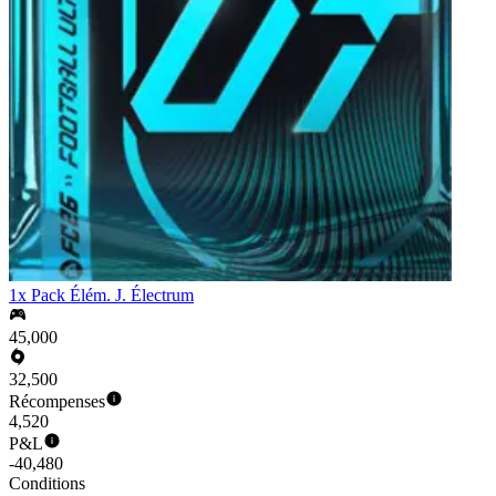
1x Pack Élém. J. Électrum
45,000
32,500
Récompenses
4,520
P&L
-40,480
Conditions