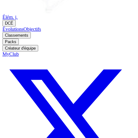
Élém. j.
DCÉ
Évolutions
Objectifs
Classements
Packs
Créateur d'équipe
MyClub