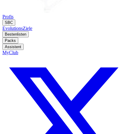
Profis
SBC
Evolutions
Ziele
Bestenlisten
Packs
Assistent
MyClub