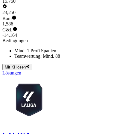
15,750
23,250
Boni
1,586
G&L
-14,164
Bedingungen
Mind. 1 Profi Spanien
Teamwertung: Mind. 88
Mit KI lösen
Lösungen