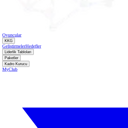
Oyuncular
KKG
Geliştirmeler
Hedefler
Liderlik Tabloları
Paketler
Kadro Kurucu
MyClub