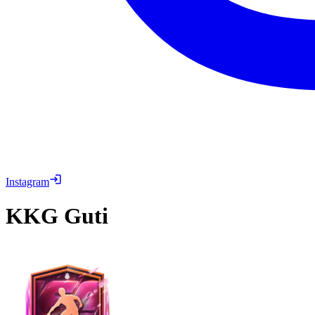
Instagram
KKG
Guti