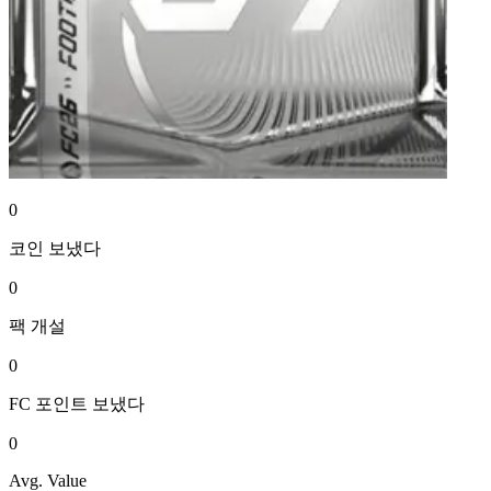
0
코인
보냈다
0
팩
개설
0
FC 포인트
보냈다
0
Avg. Value