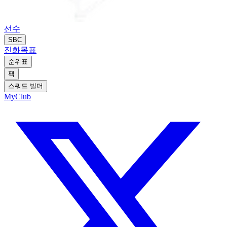
선수
SBC
진화
목표
순위표
팩
스쿼드 빌더
MyClub