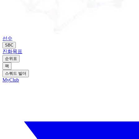
선수
SBC
진화
목표
순위표
팩
스쿼드 빌더
MyClub