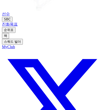
선수
SBC
진화
목표
순위표
팩
스쿼드 빌더
MyClub