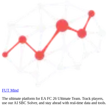
FUT Mind
The ultimate platform for EA FC
26
Ultimate Team. Track players,
use our AI SBC Solver, and stay ahead with real-time data and tools.