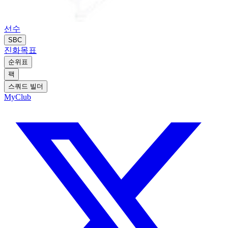
선수
SBC
진화
목표
순위표
팩
스쿼드 빌더
MyClub