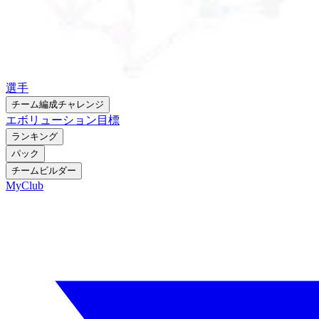
選手
チーム編成チャレンジ
エボリューション
目標
ランキング
パック
チームビルダー
MyClub