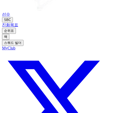
선수
SBC
진화
목표
순위표
팩
스쿼드 빌더
MyClub