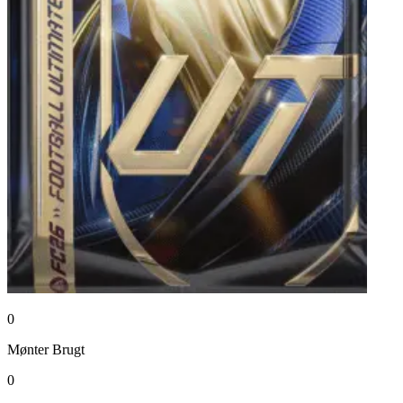
0
Mønter
Brugt
0