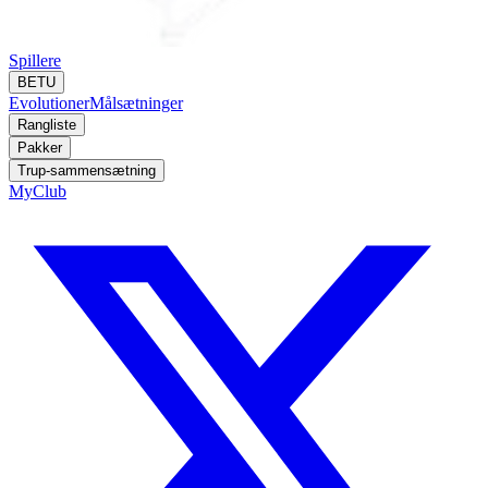
Spillere
BETU
Evolutioner
Målsætninger
Rangliste
Pakker
Trup-sammensætning
MyClub