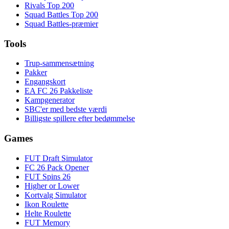
Rivals Top 200
Squad Battles Top 200
Squad Battles-præmier
Tools
Trup-sammensætning
Pakker
Engangskort
EA FC 26 Pakkeliste
Kampgenerator
SBC'er med bedste værdi
Billigste spillere efter bedømmelse
Games
FUT Draft Simulator
FC 26 Pack Opener
FUT Spins 26
Higher or Lower
Kortvalg Simulator
Ikon Roulette
Helte Roulette
FUT Memory