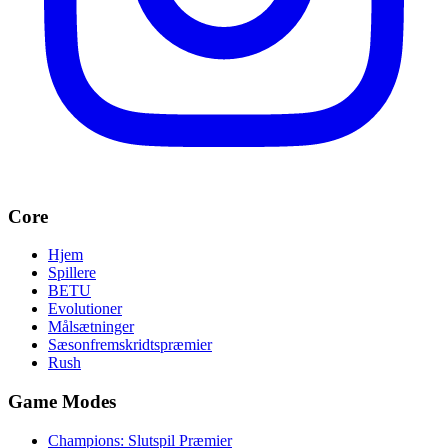
Core
Hjem
Spillere
BETU
Evolutioner
Målsætninger
Sæsonfremskridtspræmier
Rush
Game Modes
Champions: Slutspil Præmier