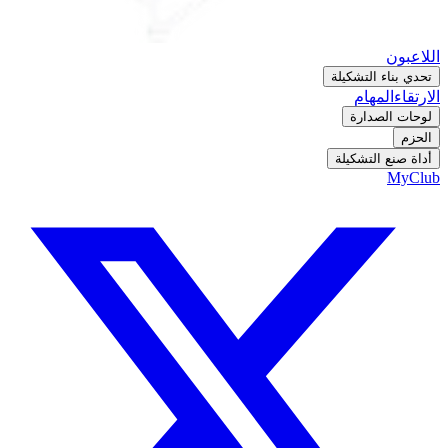
اللاعبون
تحدي بناء التشكيلة
الارتقاء
المهام
لوحات الصدارة
الحزم
أداة صنع التشكيلة
MyClub