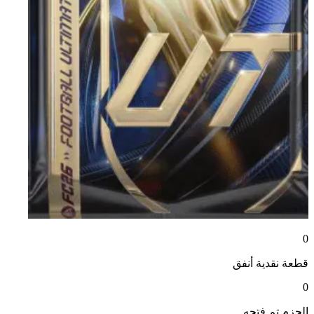
0
قطعة نقدية
أنفق
0
الحزم
تم فتحه