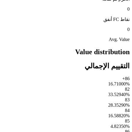
0
نقاط FC
أنفق
0
Avg. Value
Value distribution
التقييم الإجمالي
86+
16.71000
%
82
33.52940
%
83
28.35290
%
84
16.58820
%
85
4.82350
%
86