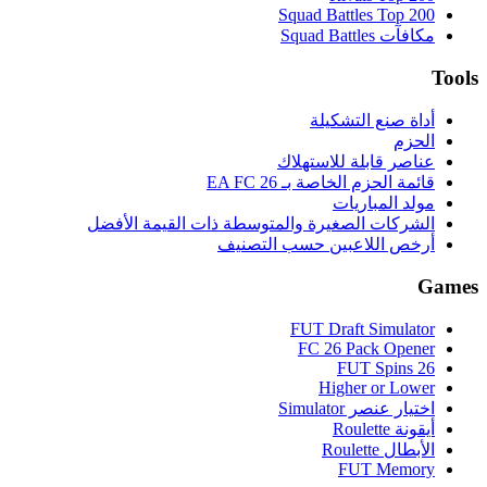
Squad Battles Top 200
مكافآت Squad Battles
Tools
أداة صنع التشكيلة
الحزم
عناصر قابلة للاستهلاك
قائمة الحزم الخاصة بـ EA FC 26
مولد المباريات
الشركات الصغيرة والمتوسطة ذات القيمة الأفضل
أرخص اللاعبين حسب التصنيف
Games
FUT Draft Simulator
FC 26 Pack Opener
FUT Spins 26
Higher or Lower
اختيار عنصر Simulator
أيقونة Roulette
الأبطال Roulette
FUT Memory