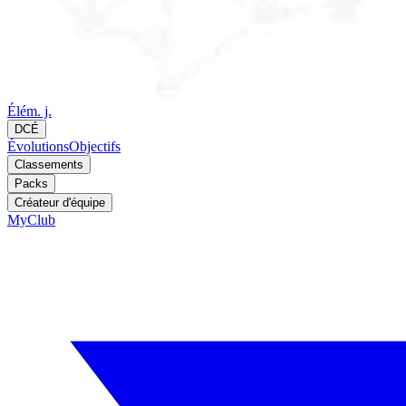
Élém. j.
DCÉ
Évolutions
Objectifs
Classements
Packs
Créateur d'équipe
MyClub