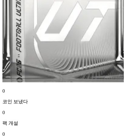
0
코인
보냈다
0
팩
개설
0