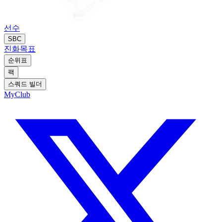
선수
SBC
진화
목표
순위표
팩
스쿼드 빌더
MyClub