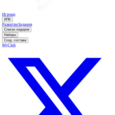
Игроки
ИПК
Развитие
Задания
Списки лидеров
Наборы
Созд. состава
MyClub