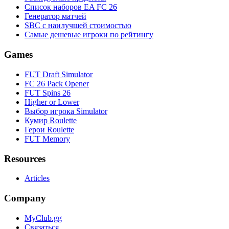
Список наборов EA FC 26
Генератор матчей
SBC с наилучшей стоимостью
Самые дешевые игроки по рейтингу
Games
FUT Draft Simulator
FC 26 Pack Opener
FUT Spins 26
Higher or Lower
Выбор игрока Simulator
Кумир Roulette
Герои Roulette
FUT Memory
Resources
Articles
Company
MyClub.gg
Связаться