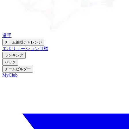
選手
チーム編成チャレンジ
エボリューション
目標
ランキング
パック
チームビルダー
MyClub