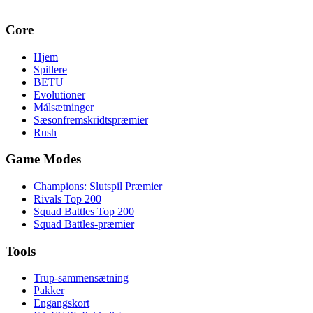
Core
Hjem
Spillere
BETU
Evolutioner
Målsætninger
Sæsonfremskridtspræmier
Rush
Game Modes
Champions: Slutspil Præmier
Rivals Top 200
Squad Battles Top 200
Squad Battles-præmier
Tools
Trup-sammensætning
Pakker
Engangskort