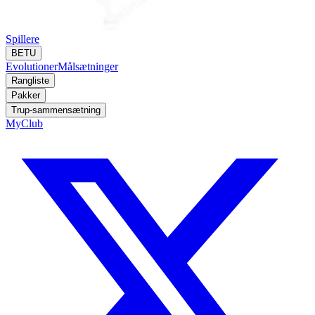
Spillere
BETU
Evolutioner
Målsætninger
Rangliste
Pakker
Trup-sammensætning
MyClub